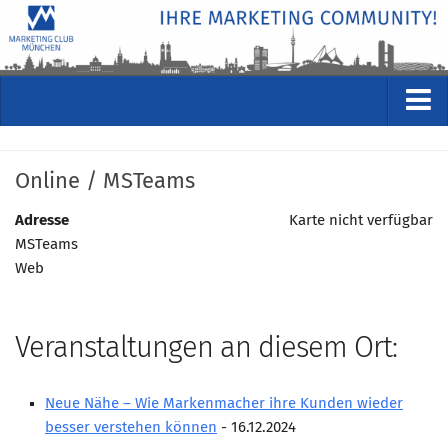
VERANSTALTUNGEN
Online / MSTeams
Kommende Veranstaltungen
Rückblicke
Adresse
Karte nicht verfügbar
MSTeams
Veranstaltungsformate
Web
STUDIO
ÜBER
Veranstaltungen an diesem Ort:
Wer wir sind
Clubführung
Neue Nähe – Wie Markenmacher ihre Kunden wieder
Geschäftsstelle
besser verstehen können
- 16.12.2024