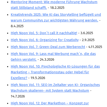
Marketing Pioniere
Mentoring Moment: Wie moderne Führung Wachstum
statt Stillstand schafft.
- 18.2.2025
Arbeitsgruppen
Kreativtrends 2025: Wie KI das Storytelling beflügelt und
MarketingFrauen
warum Communitys zur wichtigsten Währung werden.
-
Münchner Marketingpreis
8.4.2025
High Noon Vol. 5: Don´t call it nachhaltig!
Mentoring
- 3.6.2025
High Noon Vol. 6: Organizing for Creativity
- 2.9.2025
Partnerschaften
High Noon Vol. 7: Green-Deal zum Werberecht
- 4.11.2025
Bundesverband Marketing Clubs
High Noon Vol. 9: Lass mal Werbung mach´n, die das
MARKETING PIONIERE
Gehirn versteht.
- 24.3.2026
Marketing Pioniere im BVMC
High Noon Vol. 10: Psychologische KI-Lösungen für das
Marketing – Transformationsstau oder Hebel für
CLUB-KOMMUNIKATION
Exzellenz?
- 19.5.2026
Newsletter
High Noon Vol. 11: SEO im Zeitalter von KI- Organisches
Wachstum skalieren- mit System statt Wachstum
Clubmagazin
-
14.7.2026
MCM Club TV
High Noon Vol. 12: Der Markethon – Konzept zur
MITGLIEDSCHAFT