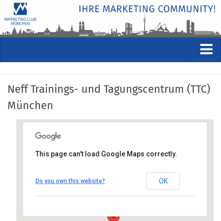
VERANSTALTUNGEN
Neff Trainings- und Tagungscentrum (TTC)
Kommende Veranstaltungen
München
Rückblicke
Veranstaltungsformate
STUDIO
Neff Trainings- und
This page can't load Google Maps correctly.
ÜBER
Tagungscentrum (TTC)
München
Wer wir sind
OK
Do you own this website?
Arabellastraße 30a, 81925 München
Clubführung
Anfahrt anzeigen
Geschäftsstelle