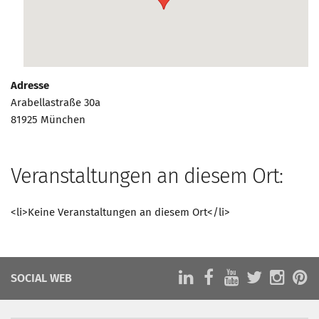
Marketing Pioniere
Arbeitsgruppen
MarketingFrauen
Münchner Marketingpreis
Adresse
Mentoring
Arabellastraße 30a
81925 München
Partnerschaften
Bundesverband Marketing Clubs
MARKETING PIONIERE
Veranstaltungen an diesem Ort:
Marketing Pioniere im BVMC
<li>Keine Veranstaltungen an diesem Ort</li>
CLUB-KOMMUNIKATION
Newsletter
Clubmagazin
SOCIAL WEB
MCM Club TV
MITGLIEDSCHAFT