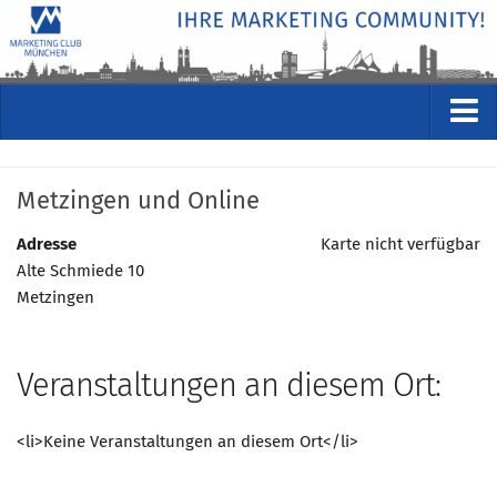
VERANSTALTUNGEN
Metzingen und Online
Kommende Veranstaltungen
Rückblicke
Adresse
Karte nicht verfügbar
Alte Schmiede 10
Veranstaltungsformate
Metzingen
STUDIO
ÜBER
Veranstaltungen an diesem Ort:
Wer wir sind
Clubführung
<li>Keine Veranstaltungen an diesem Ort</li>
Geschäftsstelle