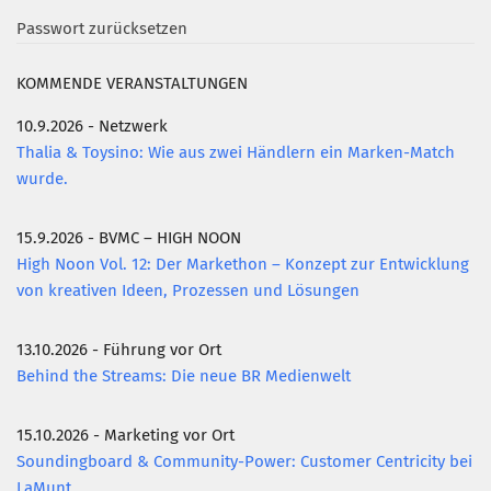
Passwort zurücksetzen
Mitglied werden
PODCAST
KOMMENDE VERANSTALTUNGEN
AKTUELLES
10.9.2026 - Netzwerk
Thalia & Toysino: Wie aus zwei Händlern ein Marken-Match
KONTAKT
wurde.
15.9.2026 - BVMC – HIGH NOON
High Noon Vol. 12: Der Markethon – Konzept zur Entwicklung
von kreativen Ideen, Prozessen und Lösungen
13.10.2026 - Führung vor Ort
Behind the Streams: Die neue BR Medienwelt
15.10.2026 - Marketing vor Ort
Soundingboard & Community-Power: Customer Centricity bei
LaMunt