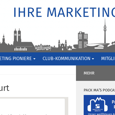
TING PIONIERE
CLUB-KOMMUNIKATION
MITGL
MEHR
urt
PACK MA’S PODCA