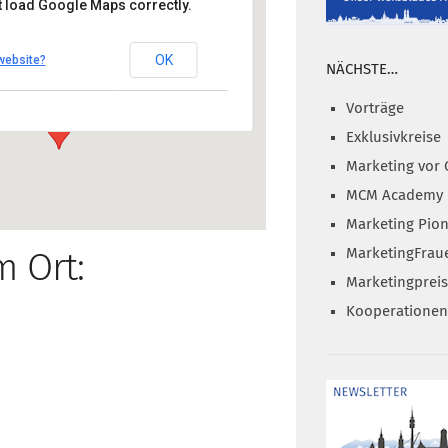
t load Google Maps correctly.
Hotel-Messe Frankfurt
OK
website?
uss-Allee 3, 60486 Frankfurt
NÄCHSTE…
zeigen
Vorträge
Exklusivkreise
Marketing vor 
MCM Academy
Marketing Pion
MarketingFrau
m Ort:
Marketingprei
Kooperationen