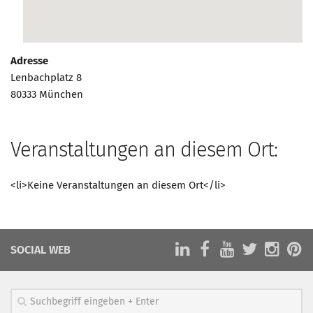
Marketing Pioniere
Arbeitsgruppen
MarketingFrauen
Adresse
Münchner Marketingpreis
Lenbachplatz 8
80333 München
Mentoring
Partnerschaften
Bundesverband Marketing Clubs
Veranstaltungen an diesem Ort:
MARKETING PIONIERE
<li>Keine Veranstaltungen an diesem Ort</li>
Marketing Pioniere im BVMC
CLUB-KOMMUNIKATION
Newsletter
SOCIAL WEB
Clubmagazin
MCM Club TV
MITGLIEDSCHAFT