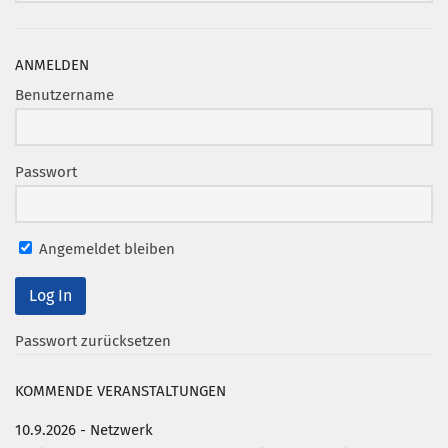
Mitglied werden
ANMELDEN
PODCAST
Benutzername
AKTUELLES
KONTAKT
Passwort
Angemeldet bleiben
Passwort zurücksetzen
KOMMENDE VERANSTALTUNGEN
10.9.2026 - Netzwerk