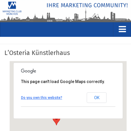
VERANSTALTUNGEN
L’Osteria Künstlerhaus
Kommende Veranstaltungen
Rückblicke
Veranstaltungsformate
This page can't load Google Maps correctly.
STUDIO
L'Osteria Künstlerhaus
ÜBER
OK
Do you own this website?
Lenbachplatz 8, 80333 München
Wer wir sind
Anfahrt anzeigen
Clubführung
Geschäftsstelle