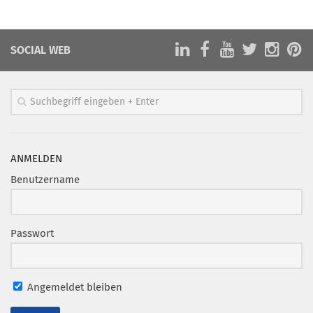
Marketing Pioniere
Arbeitsgruppen
SOCIAL WEB
MarketingFrauen
Münchner Marketingpreis
Mentoring
Partnerschaften
Bundesverband Marketing Clubs
ANMELDEN
MARKETING PIONIERE
Benutzername
Marketing Pioniere im BVMC
CLUB-KOMMUNIKATION
Passwort
Newsletter
Clubmagazin
Angemeldet bleiben
MCM Club TV
MITGLIEDSCHAFT