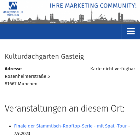
VERANSTALTUNGEN
Kulturdachgarten Gasteig
Kommende Veranstaltungen
Rückblicke
Adresse
Karte nicht verfügbar
Rosenheimerstraße 5
Veranstaltungsformate
81667 München
STUDIO
ÜBER
Veranstaltungen an diesem Ort:
Wer wir sind
Clubführung
Finale der Stammtisch-Rooftop-Serie - mit Späti-Tour
-
Geschäftsstelle
7.9.2023