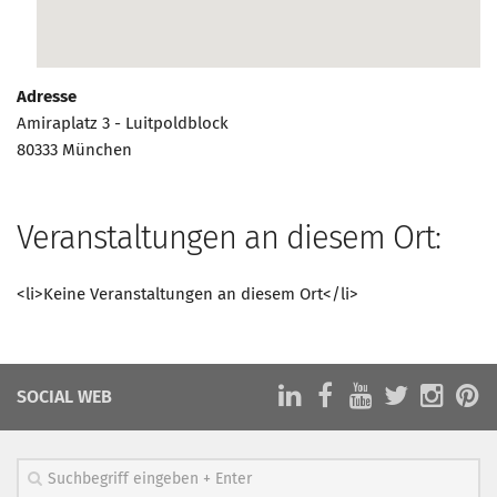
Marketing Pioniere
Arbeitsgruppen
MarketingFrauen
Adresse
Münchner Marketingpreis
Amiraplatz 3 - Luitpoldblock
80333 München
Mentoring
Partnerschaften
Bundesverband Marketing Clubs
Veranstaltungen an diesem Ort:
MARKETING PIONIERE
<li>Keine Veranstaltungen an diesem Ort</li>
Marketing Pioniere im BVMC
CLUB-KOMMUNIKATION
Newsletter
SOCIAL WEB
Clubmagazin
MCM Club TV
MITGLIEDSCHAFT