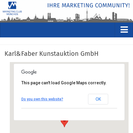
VERANSTALTUNGEN
Karl&Faber Kunstauktion GmbH
Kommende Veranstaltungen
Rückblicke
Veranstaltungsformate
This page can't load Google Maps correctly.
STUDIO
Karl&Faber Kunstauktion GmbH
ÜBER
OK
Do you own this website?
Amiraplatz 3 - Luitpoldblock, 80333 München
Wer wir sind
Anfahrt anzeigen
Clubführung
Geschäftsstelle