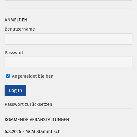
Mitglied werden
ANMELDEN
PODCAST
Benutzername
AKTUELLES
KONTAKT
Passwort
Angemeldet bleiben
Passwort zurücksetzen
KOMMENDE VERANSTALTUNGEN
6.8.2026 - MCM Stammtisch