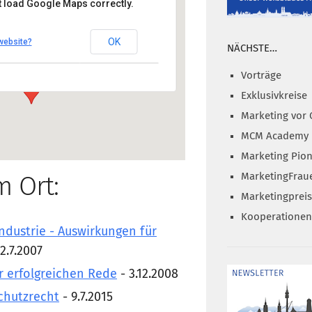
t load Google Maps correctly.
Osborne Clarke
OK
website?
rger Str. 1, 80335 München
NÄCHSTE…
nzeigen
Vorträge
Exklusivkreise
Marketing vor 
MCM Academy
Marketing Pion
MarketingFrau
m Ort:
Marketingprei
Kooperationen
ndustrie - Auswirkungen für
2.7.2007
r erfolgreichen Rede
- 3.12.2008
chutzrecht
- 9.7.2015