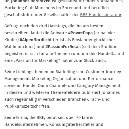
Dr. Johannes Berentzen
ist geschäftsführender Vorstand des
Marketing Pioniere
Marketing Club Münchens im Ehrenamt und beruflich
Arbeitsgruppen
geschäftsführender Gesellschafter der
BBE Handelsberatung
.
MarketingFrauen
Gefragt nach den drei Hashtags, die ihn am besten
Münchner Marketingpreis
beschreiben, lautet die Antwort:
#PowerPapa
(er hat vier
Kinder)
#AlpenNordlicht
(er ist als Emsländer glücklicher
Mentoring
Wahlmünchner) und
#PassionForRetail
(seit dem Studium
Partnerschaften
begeistert er sich für alle Themen rund um den Handel)…und
Bundesverband Marketing Clubs
eine „Passion for Marketing“ hat er zum Glück auch.
MARKETING PIONIERE
Seine Lieblingsthemen im Marketing sind Customer Journey
Management, Marketing Organisation und Performance
Marketing Pioniere im BVMC
sowie im Handel Omni Channel- und Category Management.
CLUB-KOMMUNIKATION
In diesen und weiteren Themenfeldern publiziert Johannes
auch regelmäßig in verschieden Branchen-, Fach- und
Newsletter
Publikumszeitschriften.
Clubmagazin
Seine Firma, die BBE, berät seit über 70 Jahren
MCM Club TV
Handelsunternehmen, Konsumgüterhersteller und
MITGLIEDSCHAFT