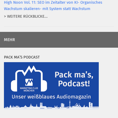
High Noon Vol. 11: SEO im Zeitalter von KI- Organisches
Wachstum skalieren- mit System statt Wachstum
> WEITERE RÜCKBLICKE...
MEHR
PACK MA’S PODCAST