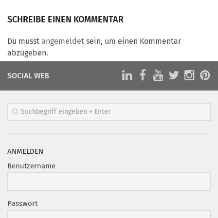
Marketing Pioniere
SCHREIBE EINEN KOMMENTAR
Arbeitsgruppen
MarketingFrauen
Du musst
angemeldet
sein, um einen Kommentar
Münchner Marketingpreis
abzugeben.
Mentoring
SOCIAL WEB
Partnerschaften
Bundesverband Marketing Clubs
MARKETING PIONIERE
Marketing Pioniere im BVMC
CLUB-KOMMUNIKATION
ANMELDEN
Benutzername
Newsletter
Clubmagazin
MCM Club TV
Passwort
MITGLIEDSCHAFT