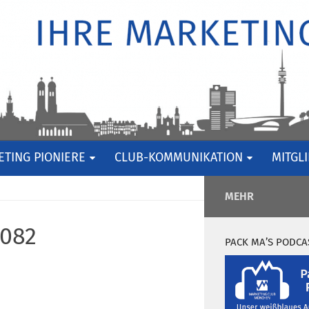
TING PIONIERE
CLUB-KOMMUNIKATION
MITGL
MEHR
0082
PACK MA’S PODCA