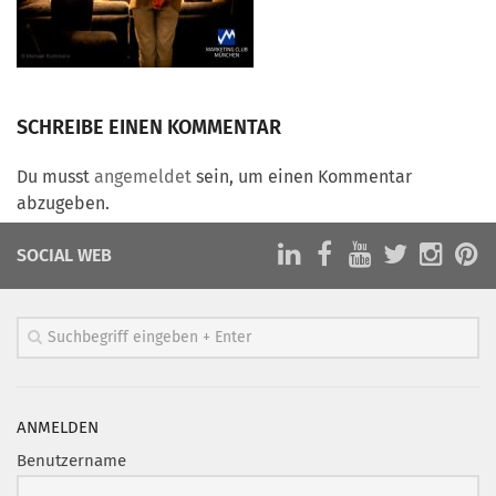
Marketing Pioniere
Arbeitsgruppen
MarketingFrauen
Münchner Marketingpreis
SCHREIBE EINEN KOMMENTAR
Mentoring
Du musst
angemeldet
sein, um einen Kommentar
Partnerschaften
abzugeben.
Bundesverband Marketing Clubs
SOCIAL WEB
MARKETING PIONIERE
Marketing Pioniere im BVMC
CLUB-KOMMUNIKATION
Newsletter
Clubmagazin
ANMELDEN
MCM Club TV
Benutzername
MITGLIEDSCHAFT