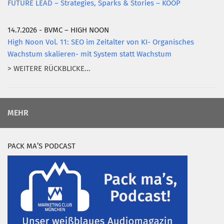
FUTURE LEAD – Strategies, Sparks & Stories – KOOP
14.7.2026 - BVMC – HIGH NOON
High Noon Vol. 11: SEO im Zeitalter von KI- Organisches
Wachstum skalieren- mit System statt Wachstum
> WEITERE RÜCKBLICKE...
MEHR
PACK MA’S PODCAST