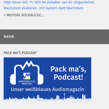
High Noon Vol. 11: SEO im Zeitalter von KI- Organisches
Wachstum skalieren- mit System statt Wachstum
> WEITERE RÜCKBLICKE...
MEHR
PACK MA’S PODCAST