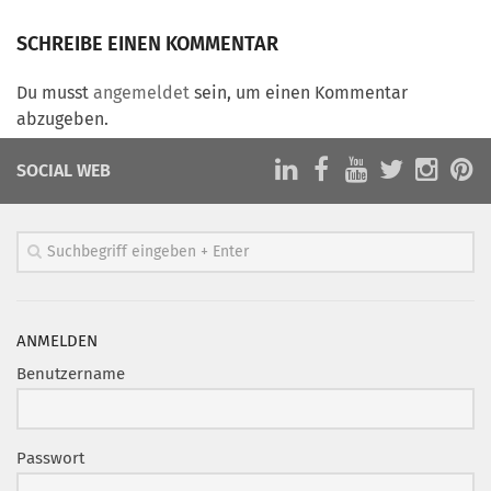
Marketing Pioniere
SCHREIBE EINEN KOMMENTAR
Arbeitsgruppen
MarketingFrauen
Du musst
angemeldet
sein, um einen Kommentar
Münchner Marketingpreis
abzugeben.
Mentoring
SOCIAL WEB
Partnerschaften
Bundesverband Marketing Clubs
MARKETING PIONIERE
Marketing Pioniere im BVMC
CLUB-KOMMUNIKATION
ANMELDEN
Benutzername
Newsletter
Clubmagazin
MCM Club TV
Passwort
MITGLIEDSCHAFT