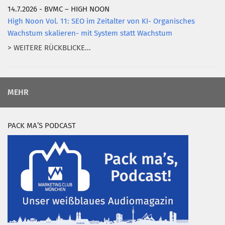
14.7.2026 - BVMC – HIGH NOON
High Noon Vol. 11: SEO im Zeitalter von KI- Organisches
Wachstum skalieren- mit System statt Wachstum
> WEITERE RÜCKBLICKE...
MEHR
PACK MA’S PODCAST