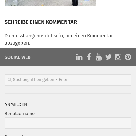
Marketing Pioniere
Arbeitsgruppen
SCHREIBE EINEN KOMMENTAR
MarketingFrauen
Münchner Marketingpreis
Du musst
angemeldet
sein, um einen Kommentar
Mentoring
abzugeben.
Partnerschaften
SOCIAL WEB
Bundesverband Marketing Clubs
MARKETING PIONIERE
Marketing Pioniere im BVMC
CLUB-KOMMUNIKATION
ANMELDEN
Newsletter
Benutzername
Clubmagazin
MCM Club TV
MITGLIEDSCHAFT