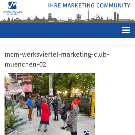
VERANSTALTUNGEN
mcm-werksviertel-marketing-club-
Kommende Veranstaltungen
muenchen-02
Rückblicke
Veranstaltungsformate
STUDIO
ÜBER
Wer wir sind
Clubführung
Geschäftsstelle