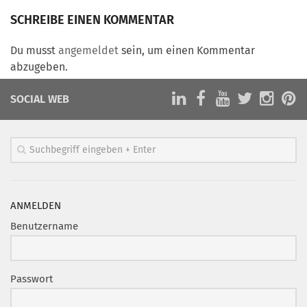
Marketing Pioniere
SCHREIBE EINEN KOMMENTAR
Arbeitsgruppen
MarketingFrauen
Du musst
angemeldet
sein, um einen Kommentar
abzugeben.
Münchner Marketingpreis
Mentoring
SOCIAL WEB
Partnerschaften
Bundesverband Marketing Clubs
MARKETING PIONIERE
Marketing Pioniere im BVMC
ANMELDEN
CLUB-KOMMUNIKATION
Benutzername
Newsletter
Clubmagazin
Passwort
MCM Club TV
MITGLIEDSCHAFT