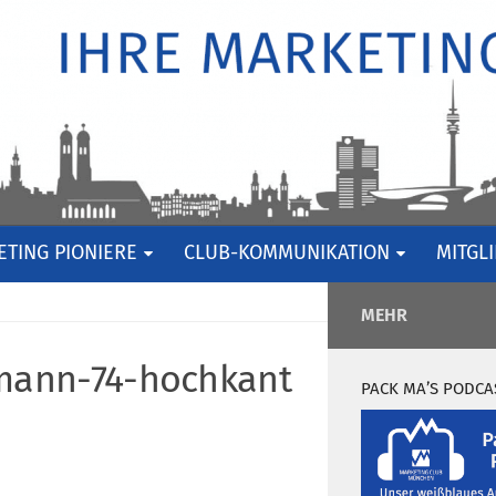
TING PIONIERE
CLUB-KOMMUNIKATION
MITGL
MEHR
mann-74-hochkant
PACK MA’S PODCA