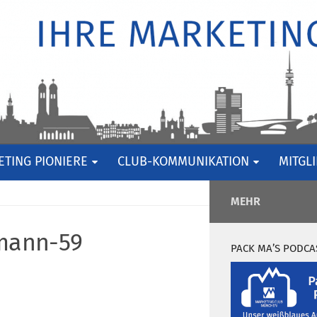
TING PIONIERE
CLUB-KOMMUNIKATION
MITGL
MEHR
mann-59
PACK MA’S PODCA