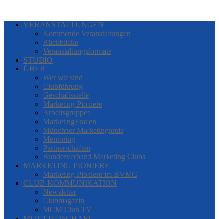
VERANSTALTUNGEN
Kommende Veranstaltungen
Rückblicke
Veranstaltungsformate
STUDIO
ÜBER
Wer wir sind
Clubführung
Geschäftsstelle
Marketing Pioniere
Arbeitsgruppen
MarketingFrauen
Münchner Marketingpreis
Mentoring
Partnerschaften
Bundesverband Marketing Clubs
MARKETING PIONIERE
Marketing Pioniere im BVMC
CLUB-KOMMUNIKATION
Newsletter
Clubmagazin
MCM Club TV
MITGLIEDSCHAFT