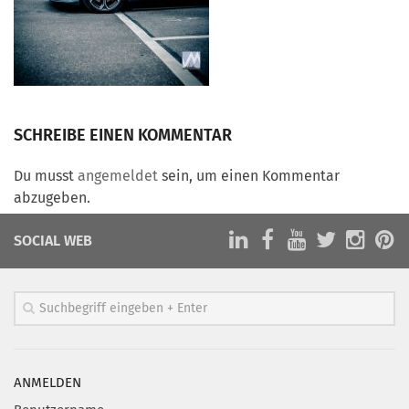
Marketing Pioniere
Arbeitsgruppen
MarketingFrauen
Münchner Marketingpreis
Mentoring
SCHREIBE EINEN KOMMENTAR
Partnerschaften
Du musst
angemeldet
sein, um einen Kommentar
Bundesverband Marketing Clubs
abzugeben.
MARKETING PIONIERE
SOCIAL WEB
Marketing Pioniere im BVMC
CLUB-KOMMUNIKATION
Newsletter
Clubmagazin
MCM Club TV
ANMELDEN
MITGLIEDSCHAFT