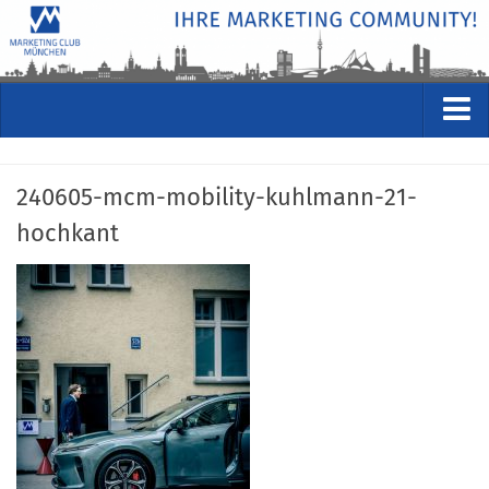
VERANSTALTUNGEN
240605-mcm-mobility-kuhlmann-21-
Kommende Veranstaltungen
hochkant
Rückblicke
Veranstaltungsformate
STUDIO
ÜBER
Wer wir sind
Clubführung
Geschäftsstelle