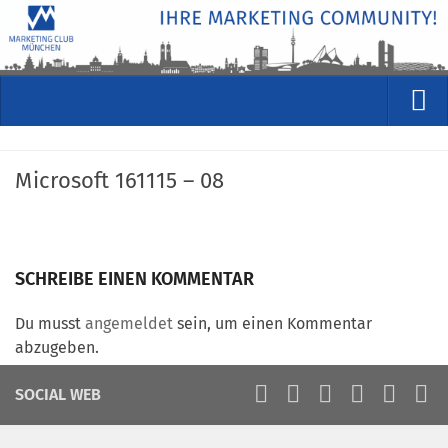
VERANSTALTUNGEN
Microsoft 161115 – 08
Kommende Veranstaltungen
Rückblicke
Veranstaltungsformate
SCHREIBE EINEN KOMMENTAR
STUDIO
ÜBER
Du musst
angemeldet
sein, um einen Kommentar
abzugeben.
Wer wir sind
Clubführung
SOCIAL WEB
Geschäftsstelle