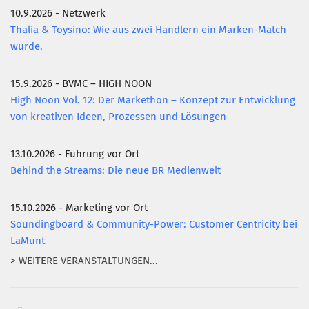
10.9.2026 - Netzwerk
Mitglied werden
Thalia & Toysino: Wie aus zwei Händlern ein Marken-Match
PODCAST
wurde.
AKTUELLES
15.9.2026 - BVMC – HIGH NOON
KONTAKT
High Noon Vol. 12: Der Markethon – Konzept zur Entwicklung
von kreativen Ideen, Prozessen und Lösungen
13.10.2026 - Führung vor Ort
Behind the Streams: Die neue BR Medienwelt
15.10.2026 - Marketing vor Ort
Soundingboard & Community-Power: Customer Centricity bei
LaMunt
> WEITERE VERANSTALTUNGEN...