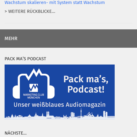
Wachstum skalieren- mit System statt Wachstum
> WEITERE RÜCKBLICKE...
MEHR
PACK MA’S PODCAST
NÄCHSTE…