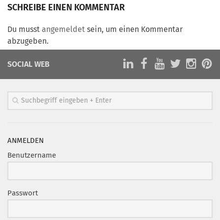
Marketing Pioniere
SCHREIBE EINEN KOMMENTAR
Arbeitsgruppen
Du musst
angemeldet
sein, um einen Kommentar
MarketingFrauen
abzugeben.
Münchner Marketingpreis
SOCIAL WEB
Mentoring
Partnerschaften
Bundesverband Marketing Clubs
MARKETING PIONIERE
Marketing Pioniere im BVMC
ANMELDEN
CLUB-KOMMUNIKATION
Benutzername
Newsletter
Clubmagazin
Passwort
MCM Club TV
MITGLIEDSCHAFT