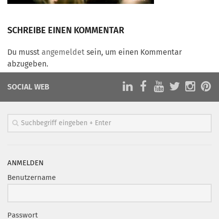
Marketing Pioniere
Arbeitsgruppen
SCHREIBE EINEN KOMMENTAR
MarketingFrauen
Münchner Marketingpreis
Du musst
angemeldet
sein, um einen Kommentar
abzugeben.
Mentoring
Partnerschaften
SOCIAL WEB
Bundesverband Marketing Clubs
MARKETING PIONIERE
Marketing Pioniere im BVMC
CLUB-KOMMUNIKATION
ANMELDEN
Newsletter
Benutzername
Clubmagazin
MCM Club TV
Passwort
MITGLIEDSCHAFT