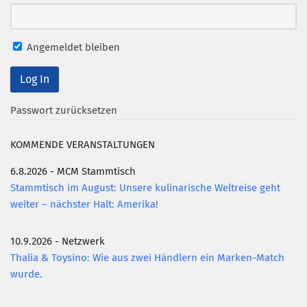
Mitglied werden
PODCAST
Angemeldet bleiben
AKTUELLES
KONTAKT
Passwort zurücksetzen
KOMMENDE VERANSTALTUNGEN
6.8.2026 - MCM Stammtisch
Stammtisch im August: Unsere kulinarische Weltreise geht
weiter – nächster Halt: Amerika!
10.9.2026 - Netzwerk
Thalia & Toysino: Wie aus zwei Händlern ein Marken-Match
wurde.