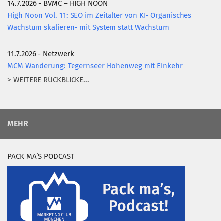
14.7.2026 - BVMC – HIGH NOON
High Noon Vol. 11: SEO im Zeitalter von KI- Organisches
Wachstum skalieren- mit System statt Wachstum
11.7.2026 - Netzwerk
MCM Wanderung: Tegernseer Höhenweg mit Einkehr
> WEITERE RÜCKBLICKE...
MEHR
PACK MA’S PODCAST