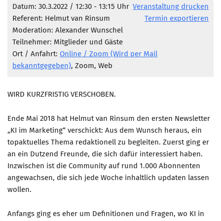
Marketing Pioniere
Datum: 30.3.2022 / 12:30 - 13:15 Uhr
Veranstaltung drucken
Referent: Helmut van Rinsum
Termin exportieren
Arbeitsgruppen
Moderation: Alexander Wunschel
MarketingFrauen
Teilnehmer: Mitglieder und Gäste
Münchner Marketingpreis
Ort / Anfahrt:
Online / Zoom (Wird per Mail
bekanntgegeben)
, Zoom, Web
Mentoring
Partnerschaften
WIRD KURZFRISTIG VERSCHOBEN.
Bundesverband Marketing Clubs
MARKETING PIONIERE
Ende Mai 2018 hat Helmut van Rinsum den ersten Newsletter
„KI im Marketing“ verschickt: Aus dem Wunsch heraus, ein
Marketing Pioniere im BVMC
topaktuelles Thema redaktionell zu begleiten. Zuerst ging er
CLUB-KOMMUNIKATION
an ein Dutzend Freunde, die sich dafür interessiert haben.
Inzwischen ist die Community auf rund 1.000 Abonnenten
Newsletter
angewachsen, die sich jede Woche inhaltlich updaten lassen
Clubmagazin
wollen.
MCM Club TV
Anfangs ging es eher um Definitionen und Fragen, wo KI in
MITGLIEDSCHAFT