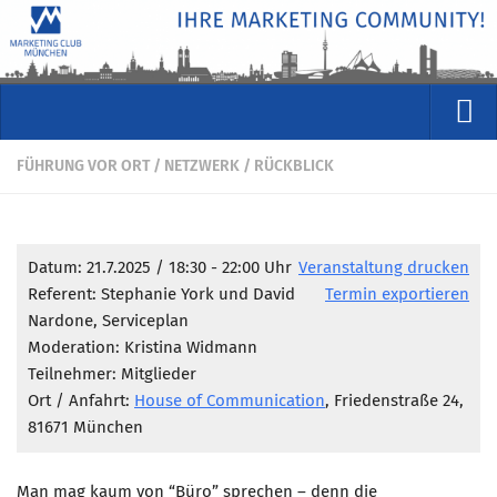
VERANSTALTUNGEN
FÜHRUNG VOR ORT
/
NETZWERK
/
RÜCKBLICK
Kommende Veranstaltungen
Rückblicke
Datum: 21.7.2025 / 18:30 - 22:00 Uhr
Veranstaltung drucken
Veranstaltungsformate
Referent: Stephanie York und David
Termin exportieren
STUDIO
Nardone, Serviceplan
Moderation: Kristina Widmann
ÜBER
Teilnehmer: Mitglieder
Wer wir sind
Ort / Anfahrt:
House of Communication
, Friedenstraße 24,
81671 München
Clubführung
Geschäftsstelle
Man mag kaum von “Büro” sprechen – denn die