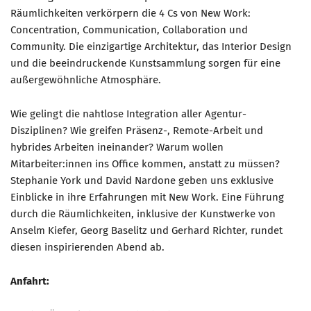
Marketing Pioniere
Räumlichkeiten verkörpern die 4 Cs von New Work:
Arbeitsgruppen
Concentration, Communication, Collaboration und
Community. Die einzigartige Architektur, das Interior Design
MarketingFrauen
und die beeindruckende Kunstsammlung sorgen für eine
Münchner Marketingpreis
außergewöhnliche Atmosphäre.
Mentoring
Wie gelingt die nahtlose Integration aller Agentur-
Partnerschaften
Disziplinen? Wie greifen Präsenz-, Remote-Arbeit und
Bundesverband Marketing Clubs
hybrides Arbeiten ineinander? Warum wollen
Mitarbeiter:innen ins Office kommen, anstatt zu müssen?
MARKETING PIONIERE
Stephanie York und David Nardone geben uns exklusive
Marketing Pioniere im BVMC
Einblicke in ihre Erfahrungen mit New Work. Eine Führung
CLUB-KOMMUNIKATION
durch die Räumlichkeiten, inklusive der Kunstwerke von
Anselm Kiefer, Georg Baselitz und Gerhard Richter, rundet
Newsletter
diesen inspirierenden Abend ab.
Clubmagazin
Anfahrt:
MCM Club TV
MITGLIEDSCHAFT