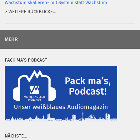
Wachstum skalieren- mit System statt Wachstum
> WEITERE RÜCKBLICKE...
MEHR
PACK MA’S PODCAST
NÄCHSTE…