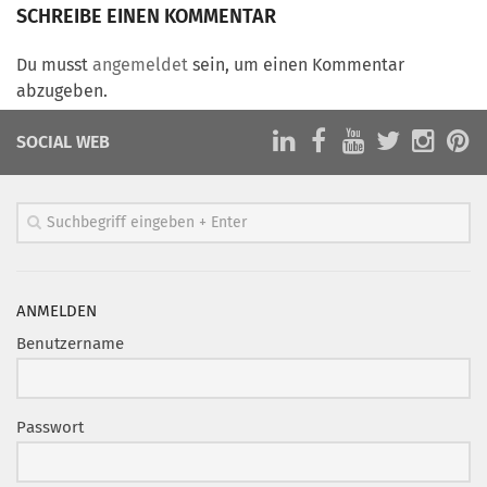
Marketing Pioniere
SCHREIBE EINEN KOMMENTAR
Arbeitsgruppen
Du musst
angemeldet
sein, um einen Kommentar
MarketingFrauen
abzugeben.
Münchner Marketingpreis
SOCIAL WEB
Mentoring
Partnerschaften
Bundesverband Marketing Clubs
MARKETING PIONIERE
Marketing Pioniere im BVMC
ANMELDEN
CLUB-KOMMUNIKATION
Benutzername
Newsletter
Clubmagazin
Passwort
MCM Club TV
MITGLIEDSCHAFT