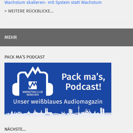
Wachstum skalieren- mit System statt Wachstum
> WEITERE RÜCKBLICKE...
MEHR
PACK MA’S PODCAST
NÄCHSTE…