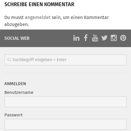
Marketing Pioniere
SCHREIBE EINEN KOMMENTAR
Arbeitsgruppen
Du musst
angemeldet
sein, um einen Kommentar
MarketingFrauen
abzugeben.
Münchner Marketingpreis
SOCIAL WEB
Mentoring
Partnerschaften
Bundesverband Marketing Clubs
MARKETING PIONIERE
Marketing Pioniere im BVMC
ANMELDEN
CLUB-KOMMUNIKATION
Benutzername
Newsletter
Clubmagazin
Passwort
MCM Club TV
MITGLIEDSCHAFT