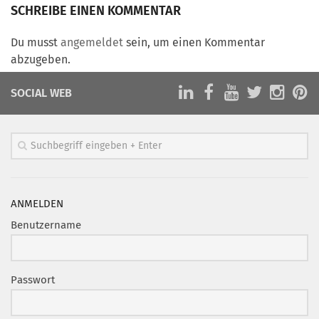
Marketing Pioniere
SCHREIBE EINEN KOMMENTAR
Arbeitsgruppen
Du musst
angemeldet
sein, um einen Kommentar
MarketingFrauen
abzugeben.
Münchner Marketingpreis
SOCIAL WEB
Mentoring
Partnerschaften
Bundesverband Marketing Clubs
MARKETING PIONIERE
Marketing Pioniere im BVMC
ANMELDEN
CLUB-KOMMUNIKATION
Benutzername
Newsletter
Clubmagazin
Passwort
MCM Club TV
MITGLIEDSCHAFT