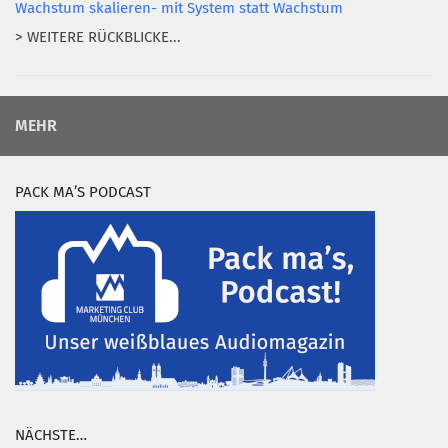
Wachstum skalieren- mit System statt Wachstum
> WEITERE RÜCKBLICKE...
MEHR
PACK MA’S PODCAST
NÄCHSTE…