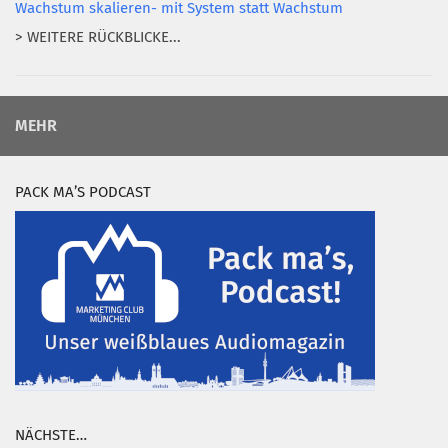
Wachstum skalieren- mit System statt Wachstum
> WEITERE RÜCKBLICKE...
MEHR
PACK MA’S PODCAST
NÄCHSTE…