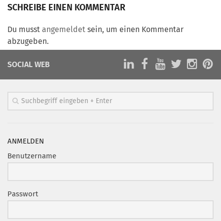
Marketing Pioniere
SCHREIBE EINEN KOMMENTAR
Arbeitsgruppen
Du musst
angemeldet
sein, um einen Kommentar
MarketingFrauen
abzugeben.
Münchner Marketingpreis
SOCIAL WEB
Mentoring
Partnerschaften
Bundesverband Marketing Clubs
MARKETING PIONIERE
Marketing Pioniere im BVMC
ANMELDEN
CLUB-KOMMUNIKATION
Benutzername
Newsletter
Clubmagazin
Passwort
MCM Club TV
MITGLIEDSCHAFT