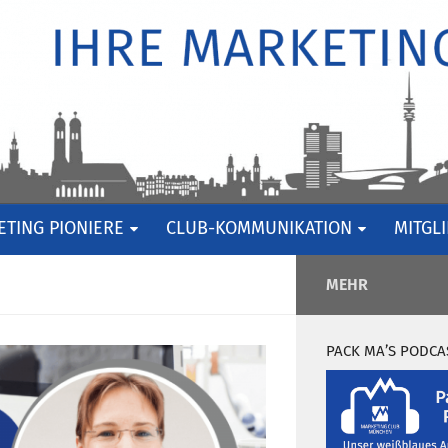
TING PIONIERE
CLUB-KOMMUNIKATION
MITGL
MEHR
PACK MA’S PODCA