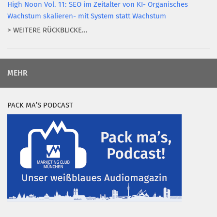
High Noon Vol. 11: SEO im Zeitalter von KI- Organisches
Wachstum skalieren- mit System statt Wachstum
> WEITERE RÜCKBLICKE...
MEHR
PACK MA’S PODCAST