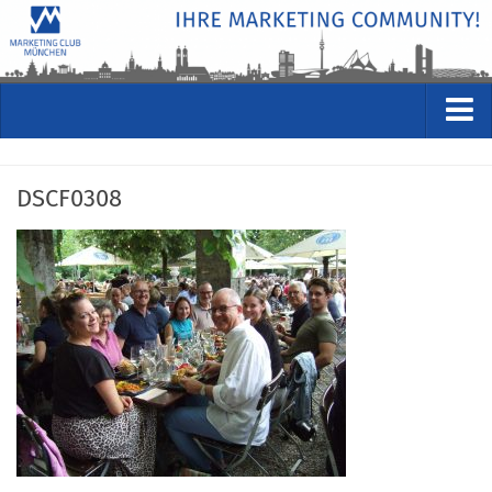
VERANSTALTUNGEN
DSCF0308
Kommende Veranstaltungen
Rückblicke
Veranstaltungsformate
STUDIO
ÜBER
Wer wir sind
Clubführung
Geschäftsstelle