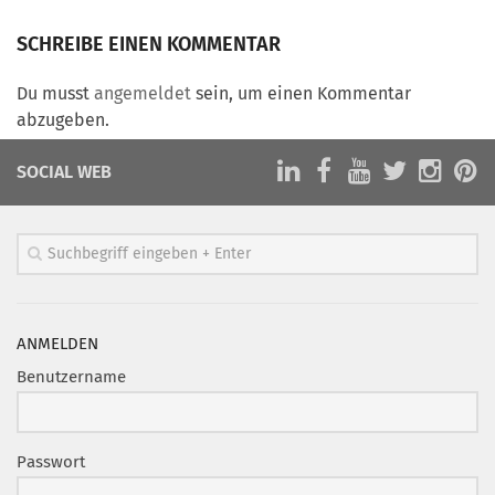
Marketing Pioniere
SCHREIBE EINEN KOMMENTAR
Arbeitsgruppen
MarketingFrauen
Du musst
angemeldet
sein, um einen Kommentar
Münchner Marketingpreis
abzugeben.
Mentoring
SOCIAL WEB
Partnerschaften
Bundesverband Marketing Clubs
MARKETING PIONIERE
Marketing Pioniere im BVMC
CLUB-KOMMUNIKATION
ANMELDEN
Benutzername
Newsletter
Clubmagazin
MCM Club TV
Passwort
MITGLIEDSCHAFT