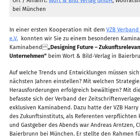
Ort / Anfahrt:
Wort & Bild Verlag GmbH
, Wolfrats
bei München
In einer ersten Kooperation mit dem
VZB Verband 
e.V.
konnten wir Sie zu einem besonderen Kamina
Kaminabend
„Designing Future – Zukunftsreleva
Unternehmen“
beim Wort & Bild-Verlag in Baierbr
Auf welche Trends und Entwicklungen müssen sich 
nächsten Jahren einstellen? Mit welchen Strategi
Herausforderungen erfolgreich bewältigen? Mit di
befasste sich der Verband der Zeitschriftenverlag
exklusiven Kaminabend. Dazu hatte der VZB Harry 
des Zukunftsinstituts, als Referenten verpflichte
und Gastgeber des Abends war Andreas Arntzen, CE
Baierbrunn bei München. Er stellte den Rahmen für