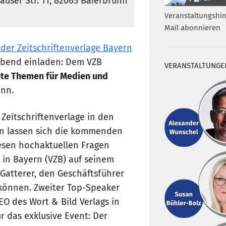
hauser Str. 11, 82065 Baierbrunn
Veranstaltungshin
Mail abonnieren
der Zeitschriftenverlage Bayern
bend einladen: Dem VZB
VERANSTALTUNGE
nte Themen für Medien und
unn.
Zeitschriftenverlage in den
en lassen sich die kommenden
esen hochaktuellen Fragen
e in Bayern (VZB) auf seinem
Gatterer, den Geschäftsführer
n können. Zweiter Top-Speaker
O des Wort & Bild Verlags in
 das exklusive Event: Der