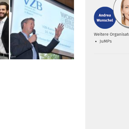
Weitere Organisat
JuMPs