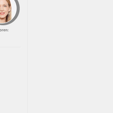
oren: