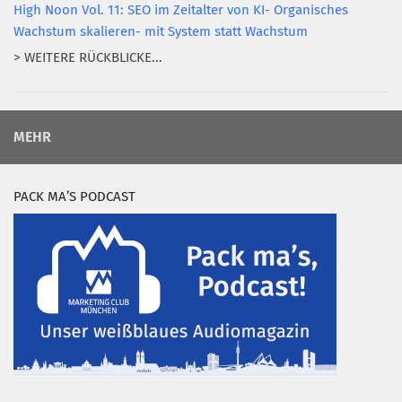
High Noon Vol. 11: SEO im Zeitalter von KI- Organisches
Wachstum skalieren- mit System statt Wachstum
> WEITERE RÜCKBLICKE...
MEHR
PACK MA’S PODCAST