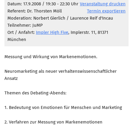
Marketing Pioniere
Datum: 17.9.2008 / 19:30 - 22:30 Uhr
Veranstaltung drucken
Referent: Dr. Thorsten Möll
Termin exportieren
Arbeitsgruppen
Moderation: Norbert Gierlich / Laurence Reif d'Incau
MarketingFrauen
Teilnehmer: JuMP
Münchner Marketingpreis
Ort / Anfahrt:
Impler High Five
, Implerstr. 11, 81371
München
Mentoring
Partnerschaften
Messung und Wirkung von Markenemotionen.
Bundesverband Marketing Clubs
MARKETING PIONIERE
Neuromarketing als neuer verhaltenswissenschaftlicher
Ansatz
Marketing Pioniere im BVMC
CLUB-KOMMUNIKATION
Themen des Debating-Abends:
Newsletter
1. Bedeutung von Emotionen für Menschen und Marketing
Clubmagazin
2. Verfahren zur Messung von Markenemotionen
MCM Club TV
MITGLIEDSCHAFT