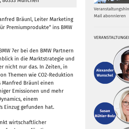
1, 80333 München
Veranstaltungshin
Mail abonnieren
anfred Bräunl, Leiter Marketing
für Premiumprodukte“ ins BMW
VERANSTALTUNGE
 BMW 7er bei den BMW Partnern
blick in die Marktstrategie und
nicht nur das. In Zeiten, in
 von Themen wie CO2-Reduktion
s Manfred Bräunl einen
niger Emissionen und mehr
tDynamics, einem
s Einzug gefunden hat.
kt wirtschaftlicher