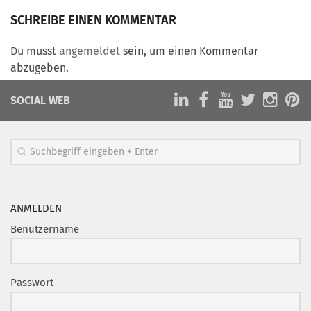
Marketing Pioniere
SCHREIBE EINEN KOMMENTAR
Arbeitsgruppen
MarketingFrauen
Du musst
angemeldet
sein, um einen Kommentar
abzugeben.
Münchner Marketingpreis
Mentoring
SOCIAL WEB
Partnerschaften
Bundesverband Marketing Clubs
MARKETING PIONIERE
Marketing Pioniere im BVMC
ANMELDEN
CLUB-KOMMUNIKATION
Benutzername
Newsletter
Clubmagazin
Passwort
MCM Club TV
MITGLIEDSCHAFT