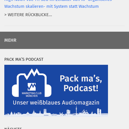
Wachstum skalieren- mit System statt Wachstum
> WEITERE RÜCKBLICKE...
MEHR
PACK MA’S PODCAST