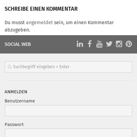
Marketing Pioniere
SCHREIBE EINEN KOMMENTAR
Arbeitsgruppen
MarketingFrauen
Du musst
angemeldet
sein, um einen Kommentar
abzugeben.
Münchner Marketingpreis
Mentoring
SOCIAL WEB
Partnerschaften
Bundesverband Marketing Clubs
MARKETING PIONIERE
Marketing Pioniere im BVMC
ANMELDEN
CLUB-KOMMUNIKATION
Benutzername
Newsletter
Clubmagazin
Passwort
MCM Club TV
MITGLIEDSCHAFT