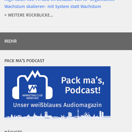
Wachstum skalieren- mit System statt Wachstum
> WEITERE RÜCKBLICKE...
MEHR
PACK MA’S PODCAST