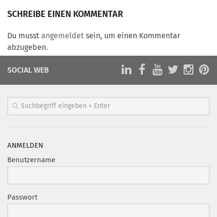
Marketing Pioniere
SCHREIBE EINEN KOMMENTAR
Arbeitsgruppen
MarketingFrauen
Du musst
angemeldet
sein, um einen Kommentar
abzugeben.
Münchner Marketingpreis
Mentoring
SOCIAL WEB
Partnerschaften
Bundesverband Marketing Clubs
MARKETING PIONIERE
Marketing Pioniere im BVMC
ANMELDEN
CLUB-KOMMUNIKATION
Benutzername
Newsletter
Clubmagazin
Passwort
MCM Club TV
MITGLIEDSCHAFT