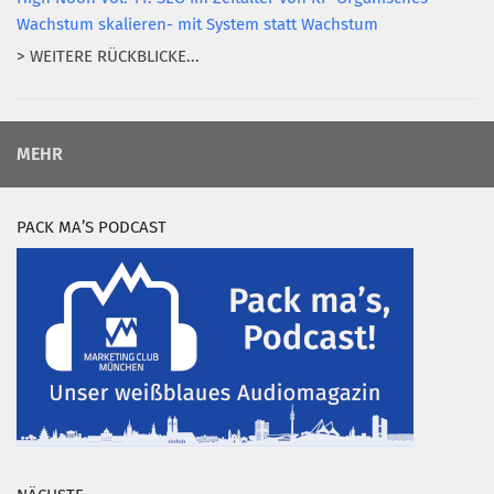
Wachstum skalieren- mit System statt Wachstum
> WEITERE RÜCKBLICKE...
MEHR
PACK MA’S PODCAST