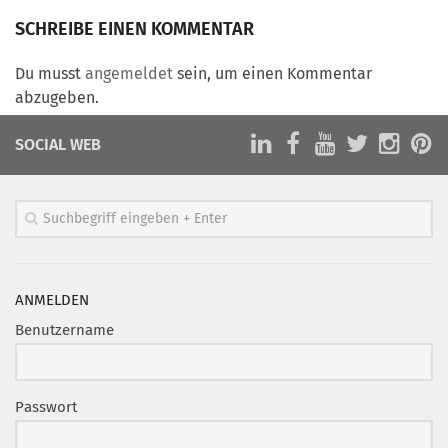
Marketing Pioniere
SCHREIBE EINEN KOMMENTAR
Arbeitsgruppen
MarketingFrauen
Du musst
angemeldet
sein, um einen Kommentar
abzugeben.
Münchner Marketingpreis
Mentoring
SOCIAL WEB
Partnerschaften
Bundesverband Marketing Clubs
MARKETING PIONIERE
Marketing Pioniere im BVMC
ANMELDEN
CLUB-KOMMUNIKATION
Benutzername
Newsletter
Clubmagazin
Passwort
MCM Club TV
MITGLIEDSCHAFT