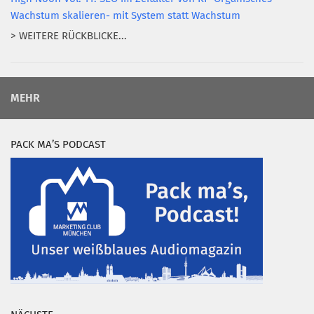
Wachstum skalieren- mit System statt Wachstum
> WEITERE RÜCKBLICKE...
MEHR
PACK MA’S PODCAST