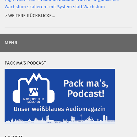
Wachstum skalieren- mit System statt Wachstum
> WEITERE RÜCKBLICKE...
MEHR
PACK MA’S PODCAST