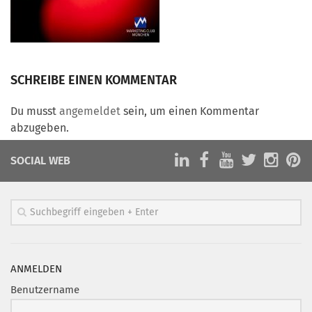
Marketing Pioniere
Arbeitsgruppen
MarketingFrauen
Münchner Marketingpreis
SCHREIBE EINEN KOMMENTAR
Mentoring
Du musst
angemeldet
sein, um einen Kommentar
Partnerschaften
abzugeben.
Bundesverband Marketing Clubs
SOCIAL WEB
MARKETING PIONIERE
Marketing Pioniere im BVMC
CLUB-KOMMUNIKATION
Newsletter
Clubmagazin
ANMELDEN
MCM Club TV
Benutzername
MITGLIEDSCHAFT