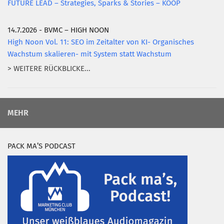
FUTURE LEAD – Strategies, Sparks & Stories – KOOP
14.7.2026 - BVMC – HIGH NOON
High Noon Vol. 11: SEO im Zeitalter von KI- Organisches
Wachstum skalieren- mit System statt Wachstum
> WEITERE RÜCKBLICKE...
MEHR
PACK MA’S PODCAST