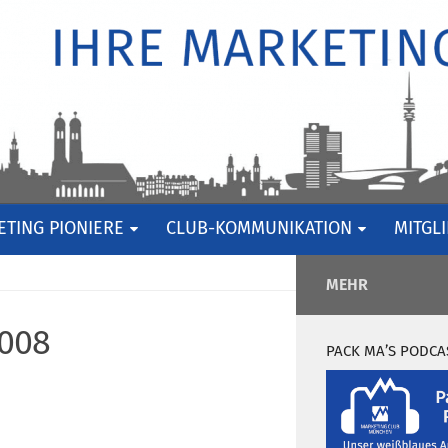
TING PIONIERE
CLUB-KOMMUNIKATION
MITGL
MEHR
008
PACK MA’S PODCA