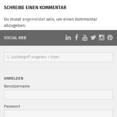
Marketing Pioniere
SCHREIBE EINEN KOMMENTAR
Arbeitsgruppen
MarketingFrauen
Du musst
angemeldet
sein, um einen Kommentar
abzugeben.
Münchner Marketingpreis
Mentoring
SOCIAL WEB
Partnerschaften
Bundesverband Marketing Clubs
MARKETING PIONIERE
Marketing Pioniere im BVMC
ANMELDEN
CLUB-KOMMUNIKATION
Benutzername
Newsletter
Clubmagazin
Passwort
MCM Club TV
MITGLIEDSCHAFT