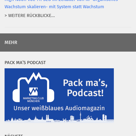
Wachstum skalieren- mit System statt Wachstum
> WEITERE RÜCKBLICKE...
MEHR
PACK MA’S PODCAST