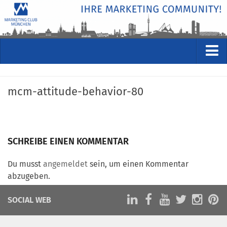
VERANSTALTUNGEN
mcm-attitude-behavior-80
Kommende Veranstaltungen
Rückblicke
Veranstaltungsformate
SCHREIBE EINEN KOMMENTAR
STUDIO
ÜBER
Du musst
angemeldet
sein, um einen Kommentar
abzugeben.
Wer wir sind
Clubführung
SOCIAL WEB
Geschäftsstelle