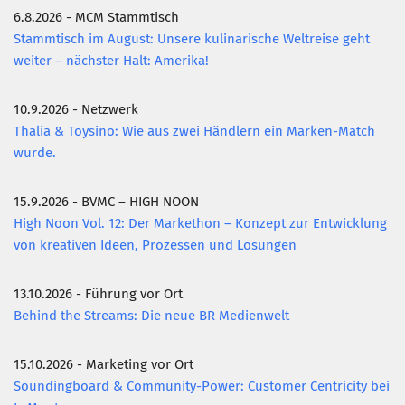
6.8.2026 - MCM Stammtisch
Mitglied werden
Stammtisch im August: Unsere kulinarische Weltreise geht
weiter – nächster Halt: Amerika!
PODCAST
AKTUELLES
10.9.2026 - Netzwerk
KONTAKT
Thalia & Toysino: Wie aus zwei Händlern ein Marken-Match
wurde.
15.9.2026 - BVMC – HIGH NOON
High Noon Vol. 12: Der Markethon – Konzept zur Entwicklung
von kreativen Ideen, Prozessen und Lösungen
13.10.2026 - Führung vor Ort
Behind the Streams: Die neue BR Medienwelt
15.10.2026 - Marketing vor Ort
Soundingboard & Community-Power: Customer Centricity bei