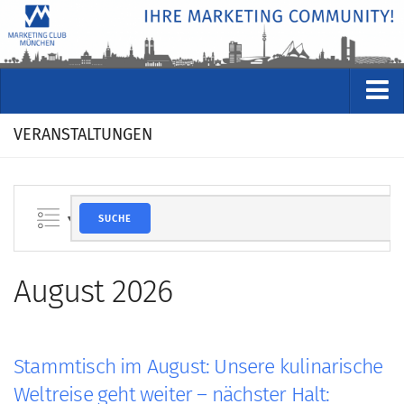
VERANSTALTUNGEN
VERANSTALTUNGEN
Kommende Veranstaltungen
Rückblicke
SUCHE
Veranstaltungsformate
STUDIO
August 2026
ÜBER
Wer wir sind
Clubführung
Stammtisch im August: Unsere kulinarische
Geschäftsstelle
Weltreise geht weiter – nächster Halt: