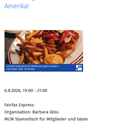
Marketing Pioniere
Amerika!
Arbeitsgruppen
MarketingFrauen
Münchner Marketingpreis
Mentoring
Partnerschaften
Bundesverband Marketing Clubs
MARKETING PIONIERE
Marketing Pioniere im BVMC
6.8.2026, 19:00 - 21:00
CLUB-KOMMUNIKATION
Newsletter
Fairfax Express
Clubmagazin
Organisation: Barbara Gliss
MCM Stammtisch für Mitglieder und Gäste
MCM Club TV
MITGLIEDSCHAFT