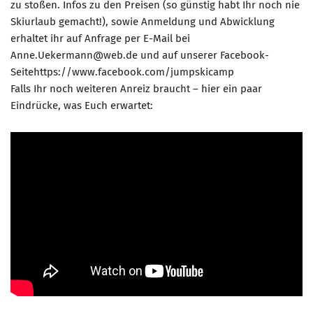
zu stoßen. Infos zu den Preisen (so günstig habt Ihr noch nie
Skiurlaub gemacht!), sowie Anmeldung und Abwicklung
Mitglied werden
erhaltet ihr auf Anfrage per E-Mail bei
PODCAST
Anne.Uekermann@web.de und auf unserer Facebook-
Seitehttps://www.facebook.com/jumpskicamp
AKTUELLES
Falls Ihr noch weiteren Anreiz braucht – hier ein paar
KONTAKT
Eindrücke, was Euch erwartet: