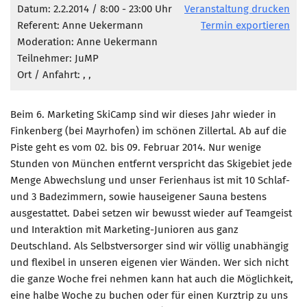
Marketing Pioniere
Datum: 2.2.2014 / 8:00 - 23:00 Uhr
Veranstaltung drucken
Referent: Anne Uekermann
Termin exportieren
Arbeitsgruppen
Moderation: Anne Uekermann
MarketingFrauen
Teilnehmer: JuMP
Münchner Marketingpreis
Ort / Anfahrt:
, ,
Mentoring
Beim 6. Marketing SkiCamp sind wir dieses Jahr wieder in
Partnerschaften
Finkenberg (bei Mayrhofen) im schönen Zillertal. Ab auf die
Bundesverband Marketing Clubs
Piste geht es vom 02. bis 09. Februar 2014. Nur wenige
Stunden von München entfernt verspricht das Skigebiet jede
MARKETING PIONIERE
Menge Abwechslung und unser Ferienhaus ist mit 10 Schlaf-
Marketing Pioniere im BVMC
und 3 Badezimmern, sowie hauseigener Sauna bestens
CLUB-KOMMUNIKATION
ausgestattet. Dabei setzen wir bewusst wieder auf Teamgeist
und Interaktion mit Marketing-Junioren aus ganz
Newsletter
Deutschland. Als Selbstversorger sind wir völlig unabhängig
Clubmagazin
und flexibel in unseren eigenen vier Wänden. Wer sich nicht
die ganze Woche frei nehmen kann hat auch die Möglichkeit,
MCM Club TV
eine halbe Woche zu buchen oder für einen Kurztrip zu uns
MITGLIEDSCHAFT