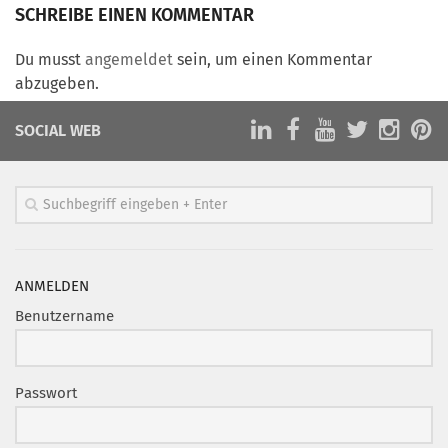
Marketing Pioniere
SCHREIBE EINEN KOMMENTAR
Arbeitsgruppen
Du musst
angemeldet
sein, um einen Kommentar
MarketingFrauen
abzugeben.
Münchner Marketingpreis
SOCIAL WEB
Mentoring
Partnerschaften
Bundesverband Marketing Clubs
MARKETING PIONIERE
Marketing Pioniere im BVMC
ANMELDEN
CLUB-KOMMUNIKATION
Benutzername
Newsletter
Clubmagazin
Passwort
MCM Club TV
MITGLIEDSCHAFT