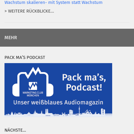
Wachstum skalieren- mit System statt Wachstum
> WEITERE RÜCKBLICKE...
MEHR
PACK MA’S PODCAST
NÄCHSTE…