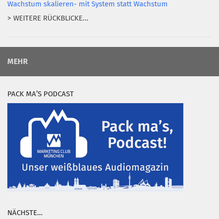
Wachstum skalieren- mit System statt Wachstum
> WEITERE RÜCKBLICKE...
MEHR
PACK MA’S PODCAST
NÄCHSTE…