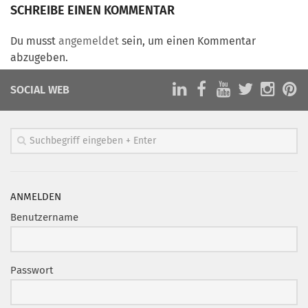
Marketing Pioniere
SCHREIBE EINEN KOMMENTAR
Arbeitsgruppen
Du musst
angemeldet
sein, um einen Kommentar
MarketingFrauen
abzugeben.
Münchner Marketingpreis
SOCIAL WEB
Mentoring
Partnerschaften
Bundesverband Marketing Clubs
MARKETING PIONIERE
Marketing Pioniere im BVMC
ANMELDEN
CLUB-KOMMUNIKATION
Benutzername
Newsletter
Clubmagazin
Passwort
MCM Club TV
MITGLIEDSCHAFT