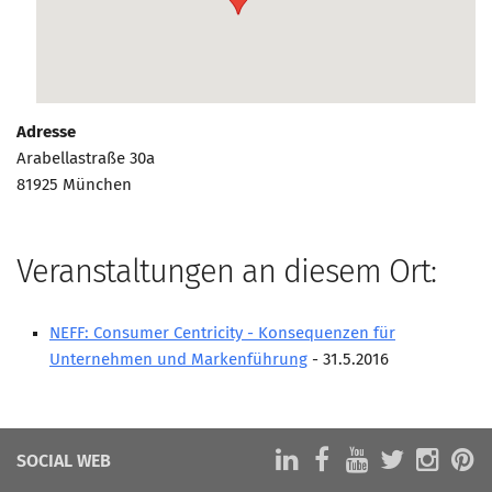
Marketing Pioniere
Arbeitsgruppen
MarketingFrauen
Münchner Marketingpreis
Adresse
Mentoring
Arabellastraße 30a
81925 München
Partnerschaften
Bundesverband Marketing Clubs
MARKETING PIONIERE
Veranstaltungen an diesem Ort:
Marketing Pioniere im BVMC
NEFF: Consumer Centricity - Konsequenzen für
CLUB-KOMMUNIKATION
Unternehmen und Markenführung
- 31.5.2016
Newsletter
Clubmagazin
MCM Club TV
SOCIAL WEB
MITGLIEDSCHAFT