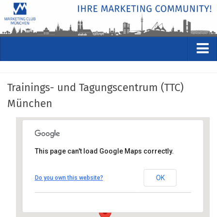
VERANSTALTUNGEN
Trainings- und Tagungscentrum (TTC)
Kommende Veranstaltungen
München
Rückblicke
Veranstaltungsformate
STUDIO
Trainings- und
This page can't load Google Maps correctly.
ÜBER
Tagungscentrum (TTC)
München
Wer wir sind
OK
Do you own this website?
Arabellastraße 30a, 81925 München
Clubführung
Anfahrt anzeigen
Geschäftsstelle