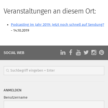
Marketing Pioniere
Arbeitsgruppen
Veranstaltungen an diesem Ort:
MarketingFrauen
Podcasting im Jahr 2019: Jetzt noch schnell auf Sendung?
Münchner Marketingpreis
- 14.10.2019
Mentoring
Partnerschaften
Bundesverband Marketing Clubs
SOCIAL WEB
MARKETING PIONIERE
Marketing Pioniere im BVMC
CLUB-KOMMUNIKATION
Newsletter
ANMELDEN
Clubmagazin
Benutzername
MCM Club TV
MITGLIEDSCHAFT