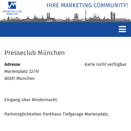
VERANSTALTUNGEN
Presseclub München
Kommende Veranstaltungen
Rückblicke
Adresse
Karte nicht verfügbar
Marienplatz 22/IV
Veranstaltungsformate
80331 München
STUDIO
ÜBER
Eingang über Rindermarkt.
Wer wir sind
Clubführung
Parkmöglichkeiten Parkhaus Tiefgarage Marienplatz.
Geschäftsstelle