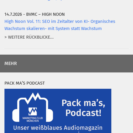
14.7.2026 - BVMC – HIGH NOON
High Noon Vol. 11: SEO im Zeitalter von KI- Organisches
Wachstum skalieren- mit System statt Wachstum
> WEITERE RÜCKBLICKE...
MEHR
PACK MA’S PODCAST