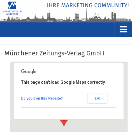
VERANSTALTUNGEN
Münchener Zeitungs-Verlag GmbH
Kommende Veranstaltungen
Rückblicke
Veranstaltungsformate
This page can't load Google Maps correctly.
STUDIO
Münchener Zeitungs-Verlag
GmbH
ÜBER
OK
Do you own this website?
Paul-Heyse-Str. 2-4 , 80336 München
Wer wir sind
Anfahrt anzeigen
Clubführung
Geschäftsstelle