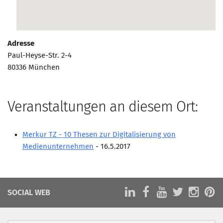
Marketing Pioniere
Arbeitsgruppen
MarketingFrauen
Adresse
Münchner Marketingpreis
Paul-Heyse-Str. 2-4
80336 München
Mentoring
Partnerschaften
Bundesverband Marketing Clubs
Veranstaltungen an diesem Ort:
MARKETING PIONIERE
Merkur TZ - 10 Thesen zur Digitalisierung von
Marketing Pioniere im BVMC
Medienunternehmen
- 16.5.2017
CLUB-KOMMUNIKATION
Newsletter
Clubmagazin
SOCIAL WEB
MCM Club TV
MITGLIEDSCHAFT