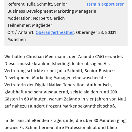
Marketing Pioniere
Referent: Julia Schmitt, Senior
Termin exportieren
Business Development Marketing Managerin
Arbeitsgruppen
Moderation: Norbert Gierlich
MarketingFrauen
Teilnehmer: Mitglieder
Münchner Marketingpreis
Ort / Anfahrt:
Oberangertheather
, Oberanger 38, 80331
München
Mentoring
Partnerschaften
Wir hatten Christian Meermann, den Zalando CMO erwartet.
Bundesverband Marketing Clubs
Dieser musste krankheitsbedingt leider absagen. Als
MARKETING PIONIERE
Vertretung schickte er mit Julia Schmitt, Senior Business
Development Marketing Manager, eine waschechte
Marketing Pioniere im BVMC
Vertreterin der Digital Native Generation. Authentisch,
CLUB-KOMMUNIKATION
glaubhaft und sehr ausdauernd, zeigte sie den rund 200
Gästen in 60 Minuten, warum Zalando in vier Jahren von Null
Newsletter
auf nahezu Hundert Prozent Markenbekanntheit schoß.
Clubmagazin
In der anschließenden Fragerunde, die über 30 Minuten ging,
MCM Club TV
bewies Fr. Schmitt erneut ihre Professionalität und blieb
MITGLIEDSCHAFT