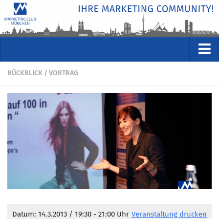
VERANSTALTUNGEN
RÜCKBLICK
/
VORTRAG
Kommende Veranstaltungen
Rückblicke
Veranstaltungsformate
STUDIO
ÜBER
Wer wir sind
Clubführung
Geschäftsstelle
Datum: 14.3.2013 / 19:30 - 21:00 Uhr
Veranstaltung drucken